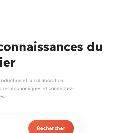
 connaissances du
ier
oduction et la collaboration.
tiques économiques et connectez-
es.
Rechercher